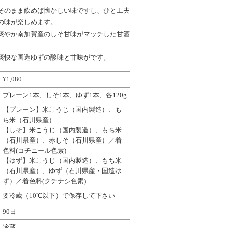
そのまま飲めば懐かしい味ですし、ひと工夫
の味が楽しめます。
爽やか南加賀産のしそ甘味がマッチした甘酒
爽快な国造ゆずの酸味と甘味がです。
¥1,080
プレーン1本、しそ1本、ゆず1本、各120g
【プレーン】米こうじ（国内製造）、も
ち米（石川県産）
【しそ】米こうじ（国内製造）、もち米
（石川県産）、赤しそ（石川県産）／着
色料(コチニール色素)
【ゆず】米こうじ（国内製造）、もち米
（石川県産）、ゆず（石川県産・国造ゆ
ず）／着色料(クチナシ色素)
要冷蔵（10℃以下）で保存して下さい
90日
冷蔵