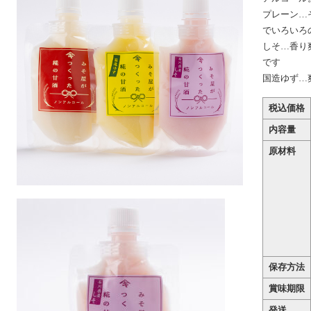
プレーン…
でいろいろ
しそ…香り
です
国造ゆず…
税込価格
内容量
原材料
保存方法
賞味期限
発送