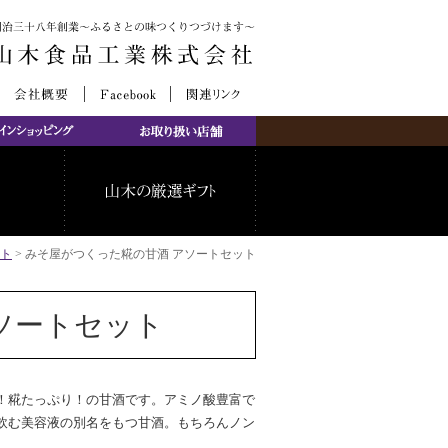
ト
>
みそ屋がつくった糀の甘酒 アソートセット
ソートセット
！糀たっぷり！の甘酒です。アミノ酸豊富で
飲む美容液の別名をもつ甘酒。もちろんノン
。