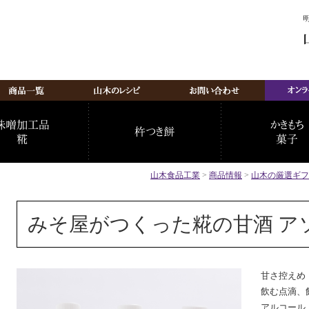
山木食品工業
>
商品情報
>
山木の厳選ギフ
みそ屋がつくった糀の甘酒 ア
甘さ控えめ
飲む点滴、
アルコール