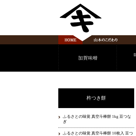
杵つき餅
ふるさとの味覚 真空斗棒餅 1kg 豆つな
ぎ
ふるさとの味覚 真空斗棒餅 10枚入 豆つ