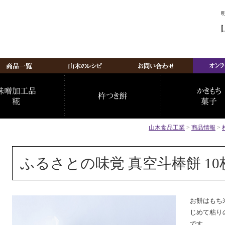
山木食品工業
>
商品情報
>
ふるさとの味覚 真空斗棒餅 10
お餅はもち
じめて粘り
です。