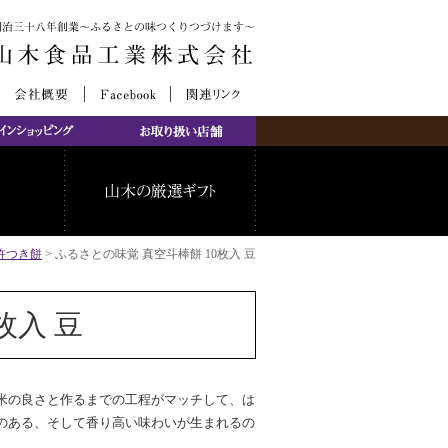
杵つき餅
>
ふるさとの味覚 真空斗棒餅 10枚入 豆
枚入 豆
米の良さと作るまでの工程がマッチして、は
のある、そして香り高い味わいが生まれるの