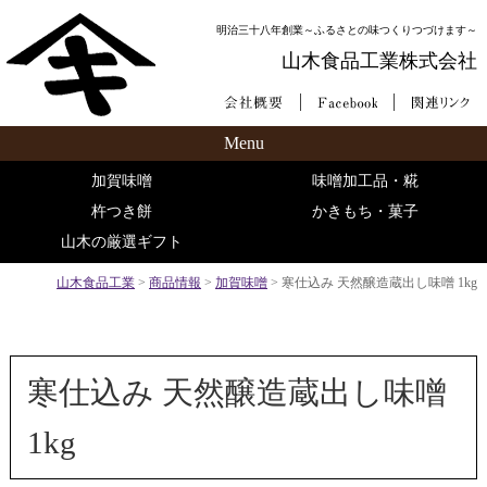
明治三十八年創業～ふるさとの味つくりつづけます～
山木食品工業株式会社
Menu
加賀味噌
味噌加工品・糀
杵つき餅
かきもち・菓子
山木の厳選ギフト
山木食品工業
>
商品情報
>
加賀味噌
>
寒仕込み 天然醸造蔵出し味噌 1kg
寒仕込み 天然醸造蔵出し味噌
1kg