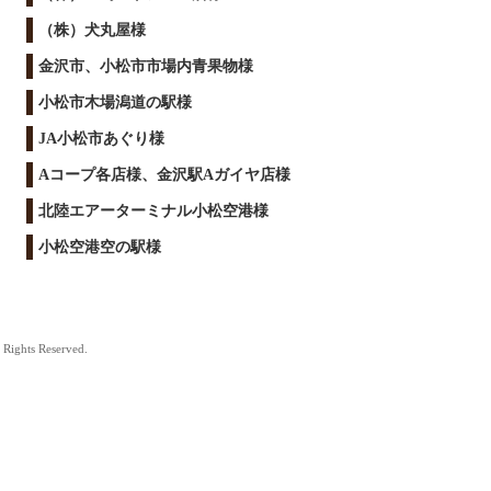
（株）犬丸屋様
金沢市、小松市市場内青果物様
小松市木場潟道の駅様
JA小松市あぐり様
Aコープ各店様、金沢駅Aガイヤ店様
北陸エアーターミナル小松空港様
小松空港空の駅様
Rights Reserved.